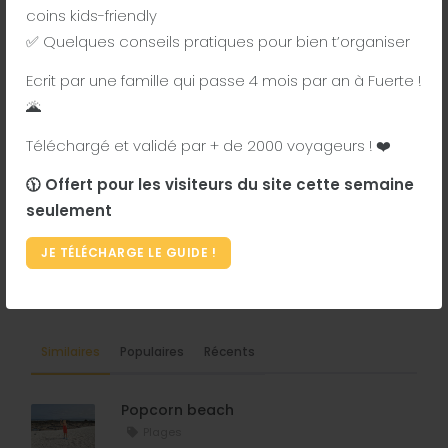
coins kids-friendly
ou à la location lorsque nous n'y sommes pas.
✅ Quelques conseils pratiques pour bien t’organiser
Pensez à rejoindre notre
groupe Facebook
.
Ecrit par une famille qui passe 4 mois par an à Fuerte !
🌋
Téléchargé et validé par + de 2000 voyageurs ! ❤️
🕦 Offert pour les visiteurs du site cette semaine
seulement
JE TÉLÉCHARGE LE GUIDE !
Similaires
Populaires
Récents
Popcorn beach
Plages