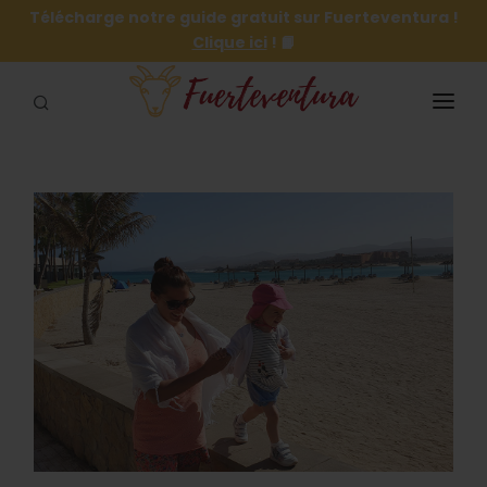
Télécharge notre guide gratuit sur Fuerteventura !
Clique ici
! 📙
NOTRE GUIDE GRATUIT 🏖️
INFORMATIONS
VILLES ET VILLAGES
PLAGES
ACTIVITÉS
SE LOGER