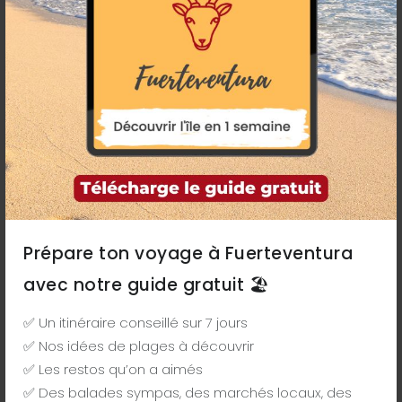
Prépare ton voyage à Fuerteventura
avec notre guide gratuit 🏖️
Cet article vous est proposé par Anthony, Cécile et
Alice ! Nous passons en moyenne 4 mois par an à
✅ Un itinéraire conseillé sur 7 jours
Fuerteventura et avons décidé de partager nos
bons plans et astuces avec vous en créant
✅ Nos idées de plages à découvrir
fuerteventura.fr
✅ Les restos qu’on a aimés
✅ Des balades sympas, des marchés locaux, des
Notre maison de Lajares
est disponible à l'échange