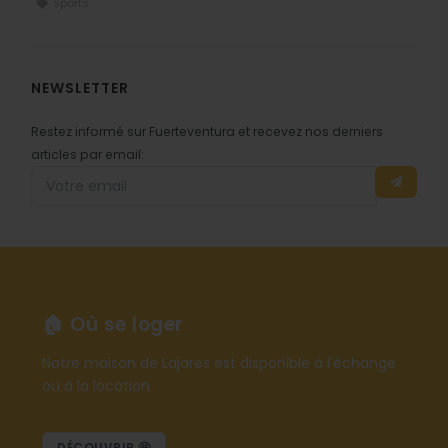
Sports
NEWSLETTER
Restez informé sur Fuerteventura et recevez nos derniers
articles par email:
🏠 Où se loger
Notre maison de Lajares est disponible à l'échange
ou à la location
DÉCOUVRIR 🤩