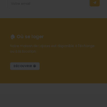
🏠 Où se loger
Notre maison de Lajares est disponible à l'échange
ou à la location
DÉCOUVRIR 🤩