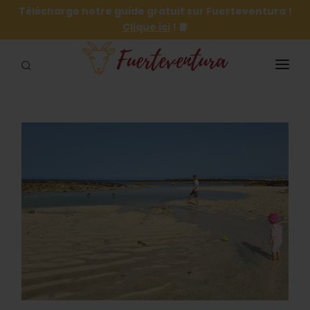
Télécharge notre guide gratuit sur Fuerteventura !
Clique ici
! 📙
NOTRE GUIDE GRATUIT 🏖️
INFORMATIONS
VILLES ET VILLAGES
PLAGES
ACTIVITÉS
SE LOGER