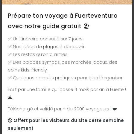
ou à la location lorsque nous n'y sommes pas.
Pensez à rejoindre notre
groupe Facebook
.
Prépare ton voyage à Fuerteventura
avec notre guide gratuit 🏖️
✅ Un itinéraire conseillé sur 7 jours
✅ Nos idées de plages à découvrir
✅ Les restos qu’on a aimés
✅ Des balades sympas, des marchés locaux, des
coins kids-friendly
✅ Quelques conseils pratiques pour bien t’organiser
Ecrit par une famille qui passe 4 mois par an à Fuerte !
🌋
Similaires
Populaires
Récents
Téléchargé et validé par + de 2000 voyageurs ! ❤️
Popcorn beach
🕦 Offert pour les visiteurs du site cette semaine
Plages
seulement