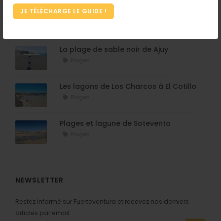
JE TÉLÉCHARGE LE GUIDE !
La plage de Cofete
Plages
La plage de sable noir de Ajuy
Plages
Les lagons de Los Charcos à El Cotillo
Plages
Plages et lagune de Sotevento
Plages
NEWSLETTER
Restez informé sur Fuerteventura et recevez nos derniers
articles par email: