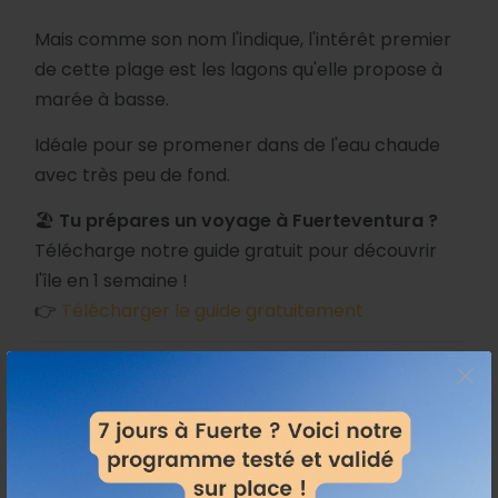
Mais comme son nom l'indique, l'intérêt premier
de cette plage est les lagons qu'elle propose à
marée à basse.
Idéale pour se promener dans de l'eau chaude
avec très peu de fond.
🏖️
Tu prépares un voyage à Fuerteventura ?
Télécharge notre guide gratuit pour découvrir
l'île en 1 semaine !
👉
Télécharger le guide gratuitement
×
Partager: